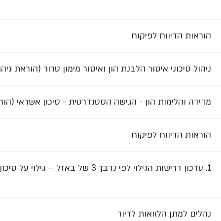
הוראות הדיווח לפיקוח
ניהול סיכוני איסור הלבנת הון ואיסור מימון טרור (הוראת ניהול ב
מדידה והלימות הון - הגישה הסטנדרטית - סיכון אשראי (הוראה 3
הוראות הדיווח לפיקוח
1. עדכון דרישות הגילוי לפי נדבך 3 של באזל – גילוי על סיכון אשראי של צד נגדי והקצאת הון בגין התאמת שיערוך לסיכון אשראי 2 .עדכון הגילוי על סיכון אשראי בגין מכשירים נגזרים 3 .עדכון הוראות מעבר לשנת 2021
נהלים למתן הלוואות לדיור