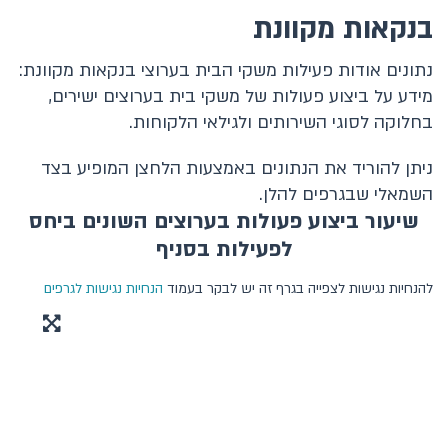
בנקאות מקוונת
בנקים
נתונים אודות פעילות משקי הבית בערוצי בנקאות מקוונת:
מאזן
מידע על ביצוע פעולות של משקי בית בערוצים ישירים,
בחלוקה לסוגי השירותים ולגילאי הלקוחות.
אשראי
ניתן להוריד את הנתונים באמצעות הלחצן המופיע בצד
אשראי לדיור
השמאלי שבגרפים להלן.
פקדונות
שיעור ביצוע פעולות בערוצים השונים ביחס
לפעילות בסניף
הון
להנחיות נגישות לצפייה בגרף זה יש לבקר בעמוד
הנחיות נגישות לגרפים
הבנקים וסניפיהם
דוחות כספיים
פעילות במסלקות (שיקים)