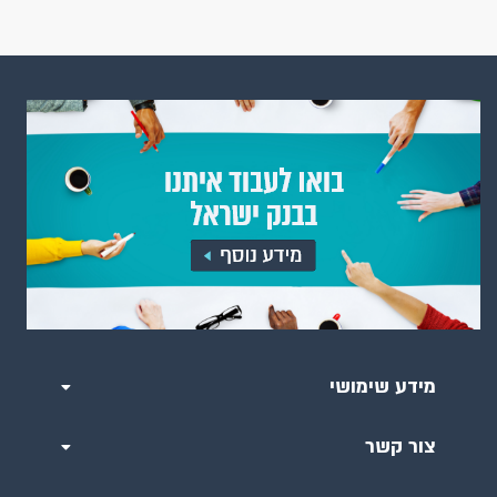
בנקאות מקוונת
המוסדות הפיננסיים האחרים
מק"מ, איגרות חוב ממשלתיות וקונצרניות
המצרפים, הנכסים והאשראי
האינפלציה והתחזיות לאינפלציה
הריבית והכלים המוניטריים
שוק מטבע חוץ ושערי חליפין
מידע שימושי
פעילות המשק מול חוץ לארץ
מערכות התשלומים
צור קשר
שטרות ומעות