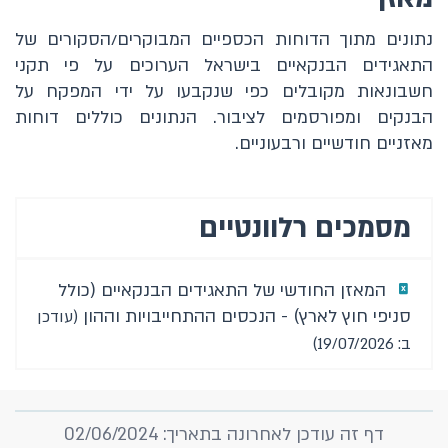
נתונים מתוך הדוחות הכספיים המבוקרים/הסקורים של
מאזן
התאגידים הבנקאיים בישראל הערוכים על פי תקני
חשבונאות מקובלים כפי שנקבעו על ידי המפקח על
מאזנים חודשיים
הבנקים ומפורסמים לציבור. הנתונים כוללים דוחות
אשראי
מאזניים חודשיים ורבעוניים.
אשראי לדיור
מסמכים רלוונטיים
פקדונות
הון
המאזן החודשי של התאגידים הבנקאיים (כולל
סניפי חוץ לארץ) - הנכסים ההתחייבויות וההון
(עודכן
הבנקים וסניפיהם
ב: 19/07/2026)
דוחות כספיים
פעילות במסלקות (שיקים)
דף זה עודכן לאחרונה בתאריך: 02/06/2024