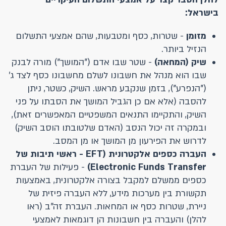
בישראל:
מזומן
- שטרות, כסף ומטבעות, שהם אמצעי התשלום
הנזיל ביותר.
שיק (המחאה)
- שטר שבו אדם ("המושך") מורה לבנק
שבו הוא מנהל את חשבונו לשלם מחשבונו כסף לצד ג'
("הנפרע"), בזמן שנקבע מראש. השיק, כשטר, ניתן
להסבה (אלא אם כן הגביל המושך את הסבתו על פני
השיק, והתקיימו התנאים המשפטיים המאפשרים זאת),
ובמקרה זה יכול הנסב (האדם שלטובתו הוסב השיק)
לדרוש את הפירעון מן המושך או מן המסב.
העברה כספים אלקטרונית (EFT - ראשי תיבות של
Electronic Funds Transfer)
- פעילות של העברת
כספים ממשלם למקבל בצורה אלקטרונית, באמצעות
תקשורת בין מערכות מידע, ללא העברה פיזית של
ניירת, שטרות כסף או המחאות. העברת זה"ב (ראו
להלן) והעברה בין חשבונות הן דוגמאות לאמצעי