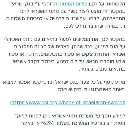
הלקוחות, על רקע
קידום המתווה
הרוחבי ע"י בנק ישראל.
בהקשר זה מוצע ליצור קשר עם נותני האשראי להם
התחייבתם, ולבחון אפשרויות לדחייה או לפריסת תשלומים
רק במידה שהדבר נדרש לכם.
בהקשר לכך, אנו ממליצים לפעול בתיאום עם נותני האשראי
על מנת למנוע, ככל שניתן, מצבים של חריגה ממסגרות
אשראי, החזרת צ'קים או פיגור בתשלומים. חריגה או פיגור
שלא הוסדרו מראש עלולים לפגוע ביכולת לקבל אשראי
בתנאים טובים בעתיד.
מידע נוסף על כל צעדי בנק ישראל ופרטי קשר אפשר למצוא
באתר האינטרנט של בנק ישראל:
https://www.boi.org.il/bank-of-israel/iron-swords/
למידע נוסף על מערכת נתוני אשראי ניתן לפנות למוקד
פניות הציבור של המערכת בטלפון 6194* או באתר