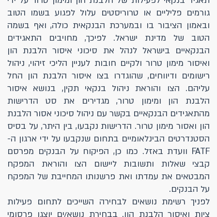
תאגיד בנקאי לפעילות של הלבנת הון ומימון טרור על ידי
גורמים פליליים או טרוריסטים עלול לפגוע בשמו הטוב
ובאמון הציבור בו ובמערכת הבנקאית כולה, ואף בשמה
הטוב של מדינת ישראל. לפיכך, מחויבים התאגידים
הבנקאיים בישראל לנהל את סיכוני איסור הלבנת הון
ואיסור מימון טרור ולקיים חובות לעניין הליכי זיהוי, ניהול
רישומים ודיווחים, שהוגדרו בצו איסור הלבנת הון החל
עליהם. הצו והוראת ניהול בנקאי תקין, בנושא איסור
הלבנת הון ומימון טרור, מגדירים את סט הדרישות
מהתאגידים הבנקאיים בקשר עם ניהול סיכוני אסור הלבנת
הון ואסור מימון טרור. הדרישות נקבעו, בין היתר, על בסיס
הסטנדרטים הבינלאומיים בתחום שנקבעו על ידי ארגון ה-
FATF וועדת באזל. כמו כן, הפיקוח על הבנקים מפרסם
קבצי שאלות ותשובות ליישום הצו והוראת המפקח
המבטאים את עמדתו ואת פרשנותו המחייבת של המפקח
על הבנקים.
לפניך רשימת נושאים לבחירה השייכים לתחום פעילות
ציות ואיסור הלבנת הון. בבחירת נושא/ים יוצגו פרסומי