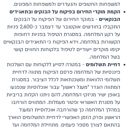
למשפחות החטופים והנעדרים ולמשפחות המפונים.
הקמת מוקדי החירום בפיקוח על הבנקים ובתאגידים
הבנקאיים
- במוקד החירום של הפיקוח על הבנקים
התקבלו בחודשים אוקטובר עד דצמבר כ-2,600 פניות
על רקע המלחמה. במסגרת הטיפול בפניות דחופות
הקשורות במלחמה, וידא הפיקוח כי התאגידים הבנקאיים
יקימו מוקדים ייעודיים לטיפול בלקוחות החווים קושי
בשל המלחמה.
דחיית תשלומים
- במטרה לסייע ללקוחות עם השלכות
פיננסיות של המלחמה פרסם הפיקוח מתווה לדחיית
תשלומי הלוואות ומשכנתאות לכלל הציבור. במסגרת
המתווה הוגדר "מעגל ראשון" עבור אוכלוסיות שנפגעו
באופן ישיר מניזקי המלחמה, להם ניתנו הקלות בריביות
על מסגרת האשראי ופטור מעמלות. המתווים הורחבו
במהלך המלחמה כך שהורחבה אוכלוסיית המעגל
הראשון ופרק הזמן האפשרי לדחיית התשלומים הוארך
בהתאם לצורך מספר פעמים. מתחילת המלחמה ועד