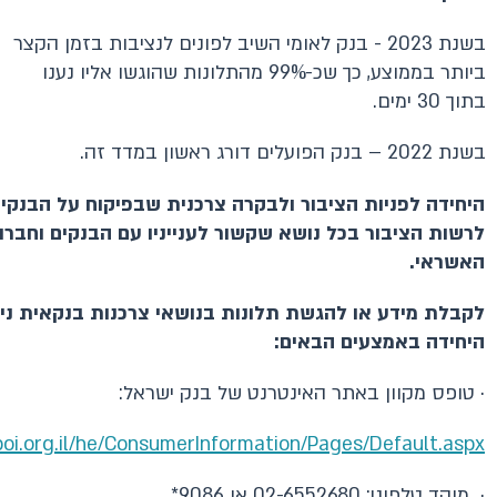
בשנת 2023 - בנק לאומי השיב לפונים לנציבות בזמן הקצר
ביותר בממוצע, כך שכ-99% מהתלונות שהוגשו אליו נענו
בתוך 30 ימים.
בשנת 2022 – בנק הפועלים דורג ראשון במדד זה.
היחידה לפניות הציבור ולבקרה צרכנית שבפיקוח על הבנקי
לרשות הציבור בכל נושא שקשור לענייניו עם הבנקים וחברו
האשראי.
לקבלת מידע או להגשת תלונות בנושאי צרכנות בנקאית נית
היחידה באמצעים הבאים:
· טופס מקוון באתר האינטרנט של בנק ישראל:
oi.org.il/he/ConsumerInformation/Pages/Default.aspx
· מוקד טלפוני: 02-6552680 או 9086*