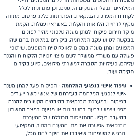
משפחות החטופים, משפחות החללים, המפונים, חיילי
המילואים ובעלי העסקים הקטנים, וכן פתרונות לכלל
לקוחות המערכת הבנקאית. הפתרונות כללו: פרסום מתווה
מקיף לדחיית הלוואות והקלות באשראי ועמלות, הקמת
מוקד חירום פיקוחי למתן מענה טלפוני מהיר לפונים
בבקשה לסיוע עקב המלחמה, ביקורים במלונות בהם שהו
המפונים ומתן מענה במקום לאוכלוסיית המופנים, שיתופי
פעולה עם משרדי ממשלה לשם מיצוי זכויות הלקוחות והגנה
עליהם, פעילויות הסברה למשרתי מילואים, סיוע בקידום
חקיקה ועוד.
טיפול אישי בנפגעי המלחמה
- הפיקוח פעל למתן מענה
אישי לנפגעי המלחמה בעזרתם של אנשי קשר ייעודים
בפיקוח ובמערכת הבנקאית בהיבטים הקשורים להגנה
מפני שימוש לרעה בחשבונות או פגיעה במצב החשבון
בהיעדר בעליו. ההתגייסות הכוללת של המערכת
הבנקאית אפשרה את מתן המענה המהיר, המקצועי
והרגיש למשפחות שאיבדו את היקר להם מכל,