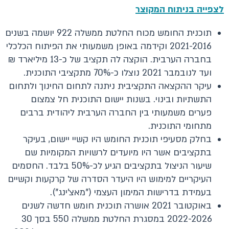
לצפייה בניתוח המקוצר
תוכנית החומש מכוח החלטת ממשלה 922 יושמה בשנים
2021-2016 וקידמה באופן משמעותי את הפיתוח הכלכלי
בחברה הערבית. הוקצה לה תקציב של כ-13 מיליארד ₪
ועד לנובמבר 2021 נוצלו כ-70% מתקציבי התוכנית.
עיקר ההקצאה התקציבית ניתנה לתחום החינוך ולתחום
התשתיות ובינוי. בשנות יישום התוכנית חל צמצום
פערים משמעותי בין החברה הערבית ליהודית ברבים
מתחומי התוכנית.
בחלק מסעיפי תוכנית החומש היו קשיי יישום, בעיקר
בתקציבים אשר היו מיועדים לרשויות המקומיות שם
שיעור הניצול בתקציבים הגיע לכ-50% בלבד. החסמים
העיקריים למימוש היו היעדר הסדרה של קרקעות וקשיים
בעמידת בדרישות המימון העצמי ("מאצ'ינג").
באוקטובר 2021 אושרה תוכנית חומש חדשה לשנים
2022-2026 במסגרת החלטת ממשלה 550 בסך 30