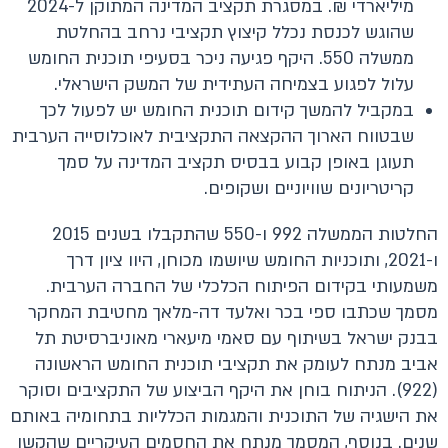
מיליארדי ₪. במסגרת תקציב המדינה המתוקן ל-2024
שהוגש לכנסת נכלל קיצוץ תקציבי נרחב בהחלטת
ממשלה 550. היקף פגיעה ניכר בסעיפי תוכנית החומש
עלול לפגוע בצמיחה העתידית של המשק הישראלי.
במקביל להמשך קידום תוכנית החומש יש לפעול לכך
שבטווח הארוך ההקצאה התקציבית לאוכלוסייה הערבית
תעוגן באופן קבוע בבסיס תקציב המדינה על סמך
קריטריונים שוויוניים ושקופים.
החלטות הממשלה 992 ו-550 שהתקבלו בשנים 2015
ו-2021, ותוכניות החומש שיושמו מכוחן, היוו ציון דרך
משמעותי בקידום הפיתוח הכלכלי של החברה הערבית.
מסמך שכתבו ספי בכר ואלעד דה-מלאך מחטיבת המחקר
בבנק ישראל בשיתוף עם סאמי מיעארי מאוניברסיטת תל
אביב מנתח לעומק את תקציבי תוכנית החומש הראשונה
(922). הניתוח בוחן את היקף הביצוע של התקציבים וסוקר
את הישגיה של התוכנית והמגמות הכלליות בתחומיה באותם
שנים. בנוסף, המסמך מנתח את החסמים העיקריים שהקשו