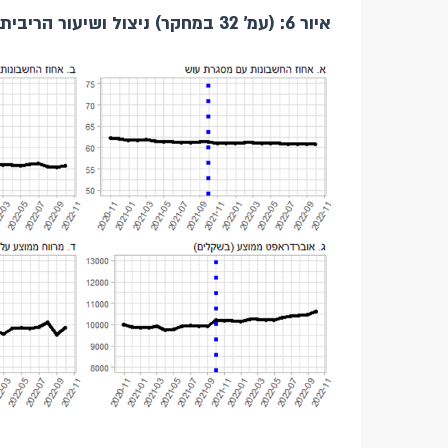
איור 6: (עמ' 32 במחקר) ניצול ושיעור הריבית של מסגרות העו"ש (אוברדראפט)