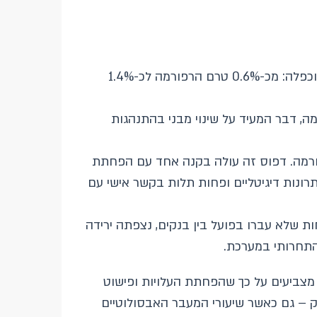
הרפורמה הובילה לעלייה משמעותית בניידות בין בנקים. ההסתברות השנתית למעבר בין בנקים יותר מהוכפלה: מכ-0.6% טרם הרפורמה לכ-1.4%
, דבר המעיד על שינוי מבני בהתנהגות
ורמה. דפוס זה עולה בקנה אחד עם הפחתת
תרונות דיגיטליים ופחות תלות בקשר אישי עם
 שלא עברו בפועל בין בנקים, נצפתה ירידה
התחרותי במערכת.
צביעים על כך שהפחתת העלויות ופישוט
ק – גם כאשר שיעורי המעבר האבסולוטיים