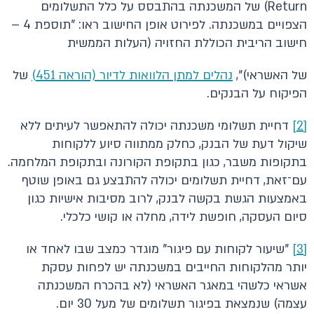
Return) של המשכנתה בהתבסס על כלל התשלומים
הצפויים במשכנתה. לפירוט אופן החישוב ראו: "תוספת 4 –
חישוב הריבית הכוללת החזויה (העלות הממשית
של האשראי)",
נהלים למתן הלוואות לדיור (הוראה 451)
של
הפיקוח על הבנקים.
[2]
דחיית תשלומי משכנתה יכולה להתאפשר לעיתים ללא
שיקול דעת של הבנק, כחלק ממתווה סיוע ללקוחות
בתקופות משבר, כגון בתקופת הקורונה ובתקופת המלחמה.
עם־זאת, דחיית תשלומים יכולה להתבצע גם באופן שוטף
באמצעות הגשת בקשה לבנק, לרוב מסיבות אישיות כגון
סיום העסקה, חופשת לידה, מחלה או קושי כלכלי.
[3]
"שיעור לקוחות עם פיגור" מוגדר כמצב שבו לאחד או
יותר מהלקוחות החייבים במשכנתה יש לפחות עסקת
אשראי כלשהי במאגר האשראי (לא בהכרח המשכנתה
עצמה) שנמצאת בפיגור תשלומים של מעל 30 יום.