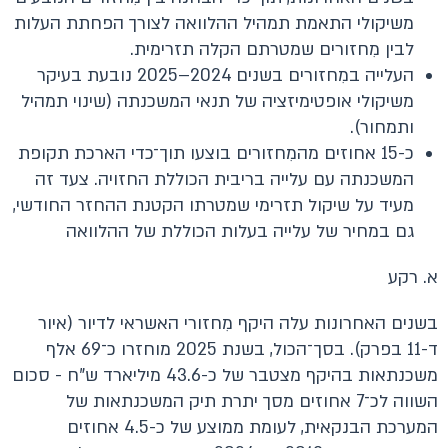
משיקולי התאמת תמהיל ההלוואה לצורך הפחתת העלות
לבין מִחזורים שמטרתם הקלה תזרימית.
העלייה במִחזורים בשנים 2024–2025 נובעת בעיקר
משיקולי אופטימיזציה של תנאי המשכנתה (שינוי תמהיל
ותמחור).
כ-15 אחוזים מהמִחזורים בוצעו תוך־כדי הארכת תקופת
המשכנתה עם עלייה בריבית הכוללת החזויה. צעד זה
מעיד על שיקול תזרימי שמטרתו הקטנת ההחזר החודשי,
גם במחיר של עלייה בעלות הכוללת של ההלוואה
א. רקע
בשנים האחרונות עלה היקף מִחזורי האשראי לדיור (איור
ד-11 בפרק). בסך־הכול, בשנת 2025 מוחזרו כ־69 אלף
משכנתאות בהיקף מצטבר של כ-43.6 מיליארד ש"ח - סכום
השווה לכ־7 אחוזים מסך יתרת תיק המשכנתאות של
המערכת הבנקאית, לעומת ממוצע של כ-4.5 אחוזים