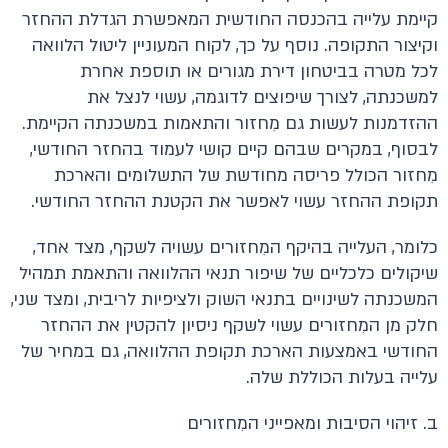
קיימת עלייה בהכנסה החודשית המאפשרת הגדלת ההחזר
וקיצור התקופה. נוסף על כך, לקוח המעוניין ליטול הלוואה
לכל מטרה בביטחון דירת מגורים או תוספת אחרת
למשכנתה, לצורך שיפוצים לדוגמה, עשוי לנצל את
ההזדמנות לעשות גם מִחזור והתאמות במשכנתה הקיימת.
לבסוף, במקרים שבהם קיים קושי לעמוד בהחזר החודשי,
מִחזור הכולל פריסה מחודשת של התשלומים והארכת
תקופת ההחזר עשוי לאפשר את הקטנת ההחזר החודשי.
כלומר, העלייה בהיקף המִחזורים עשויה לשקף, מצד אחד,
שיקולים כלכליים של שיפור תנאי ההלוואה והתאמת תמהיל
המשכנתה לשינויים בתנאי השוק ולציפיות לריבית, ומצד שני,
חלק מן המִחזורים עשוי לשקף ניסיון להקטין את ההחזר
החודשי באמצעות הארכת תקופת ההלוואה, גם במחיר של
עלייה בעלות הכוללת שלה.
ב. זיהוי הסיבות ומאפייני המִחזורים