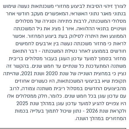
לצורך זיהוי הסיבות לביצוע מִחזורי משכנתאות נעשה שימוש
בנתוני מאגר נתוני האשראי, המאפשרים מעקב חודשי אחר
מסלולי המשכנתה, לרבות פתיחה וסגירה של מסלולים
ושינויים בתנאי ההלוואה. איור 1 מציג את גיל המשכנתה
הממוצע ואת היתרה לסילוק בעת ביצוע המִחזור. אפשר
לראות כי מִחזור משכנתה נעשה בין ארבעים לחמישים
חודשים בממוצע לאחר נטילת המשכנתה - דבר התואם
מִחזור בסמוך למועד עדכון העוגן בעבור מסלולים בריבית
משתנה המתעדכנת כל שנתיים עד חמש שנים. בהקשר זה
נציין כי במחצית השנייה של שנת 2020 ושנת 2021, שהייתה
תקופת שיא בביצועי המשכנתאות, היו כעשרים אחוזים
מהביצועים החדשים במסלול ריבית משתנה צמודה, לרוב
עם עדכון עוגן בכל חמש שנים. כלומר, חלק ממסלולים אלו
היו צפויים להגיע למועד עדכון עוגן במהלך שנת 2025
ולקראת שנת 2026 - נתון שיכול לתמוך בעלייה בכמות
המִחזורים במהלך השנה.