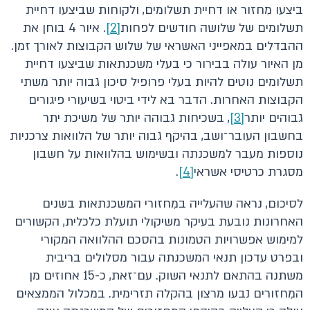
ביצעו מִחזור או דחיית תשלומים, ולקוחות שביצעו דחיית
תשלומים של שלושה חודשים לפחות
[2]
. איור 4 בוחן את
ההבדלים במאפייני האשראי של שלוש הקבוצות לאורך זמן.
מן האיור עולה בבירור כי בעלי משכנתאות שביצעו דחיית
תשלומים נוטים להיות בעלי פרופיל סיכון גבוה יותר משתי
הקבוצות האחרות. הדבר בא לידי ביטוי בשיעורי פיגורים
גבוהים יותר
[3]
, בשכיחות גבוהה יותר של משיכת יתר
בחשבון העובר־ושב, בהיקף גבוה יותר של הלוואות צרכניות
נוספות מעבר למשכנתה ובשימוש בהלוואות על חשבון
מסגרת כרטיסי אשראי
[4]
.
לסיכום, נראה שהעלייה במִחזורי המשכנתאות בשנים
האחרונות נובעת בעיקר משיקולי תועלת כלכלית, הקשורים
למימוש אפשרויות הטמונות בהסכם ההלוואה המקורי
ובפרט עדכון תנאי המשכנתה עבור מסלולים בריבית
משתנה בהתאם לתנאי השוק. עם־זאת, כ-15 אחוזים מן
המִחזורים נבעו מרצון בהקלה תזרימית. במכלול הממצאים