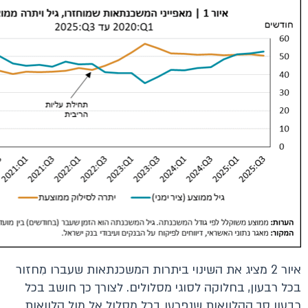
איור 2 מציג את השינוי ביתרות המשכנתאות שעברו מִחזור
בכל רבעון, בחלוקה לסוגי מסלולים. לצורך כך חושב בכל
רבעון סך ההלוואות שנפרעו בכל מסלול אל מול הלוואות