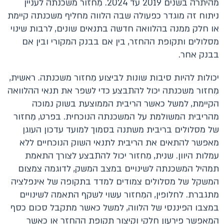
מהיתרה בשנים 2019 עד 2024. מִחזור משכנתה לעניין
ניתוח זה מוגדר כפעולה שבה הלווה מחליף משכנתה קיימת
או חלק ממנה בהלוואה חדשה בתנאים שונים, לרבות שינוי
מסלולים ותקופת ההחזר, בין אם בבנק המקורי ובין אם
בבנק אחר.
יכולות להיות סיבות שונות לביצוע מִחזור משכנתה. ראשית,
מִחזור משכנתה יכול להתבצע כדי לשפר את תנאי ההלוואה
הקיימת, למשל כאשר הריבית הממוצעת בשוק נמוכה
מהריבית המשולמת על המשכנתה הנוכחית. בפרט, מִחזור
של מסלולים בריבית משתנה בסמוך למועד עדכון העוגן
מאפשר להתאים את הריבית לתנאי השוק הנוכחיים ללא
עמלות היוון. שנית, מִחזור יכול להתבצע לצורך התאמת
תמהיל המשכנתה לשינויים במצב המשק, לדוגמה צמצום
המשקל של מסלולים צמודים למדד בתקופה של אינפלציה
מתגברת. לחלופין, המִחזור עשוי לשקף התאמה לשינויים
במצבו הפיננסי של הלווה, למשל כאשר מתקבל סכום כסף
המאפשר פירעון חלקי וקיצור תקופת ההחזר או כאשר