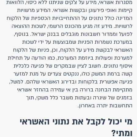
מסגרות אשראי, מידע על צ'קים שניתנו ללא כיסוי, הלוואות
קיימות ואופי פירעונן ובקשות אשראי. המידע מרשויות
המדינה כולל נתונים על ההתחייבויות הכספיות של הלקוח
לרשויות. מידע זה מגיע מהכונס הרשמי, לשכות ההוצאה
לפועל וממדור חשבונות מוגבלים בבנק ישראל. בנוסף,
במערכת נשמרות הפניות שמבוצעות על ידי לשכות
האשראי לבקשת מידע על הלקוח, וכן, פניות של הלקוח
למערכת ופעולות ביוזמת המערכת, כמו הודעה על תחילת
איסוף נתונים. חשוב לציין שבמקרים של פגיעה כלכלית
קשה ברמת המשק כולו, ננקטים צעדים על מנת למזער
פגיעה אפשרית בלקוחות ובדירוג האשראי שלהם. למשל,
מתקיימת הבחנה ברורה בין אי עמידה בהחזר אשראי
בזמנים של שיגרה ובעתות משבר כלל משקי, תוך
התחשבות יתרה באחרון.
מי יכול לקבל את נתוני האשראי
ומתי?