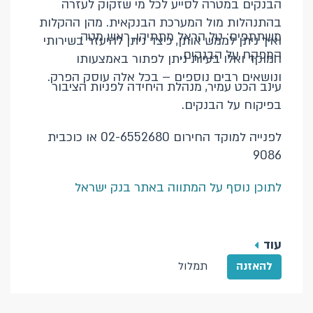
הבנקים במטרה לסייע לכל מי שזקוק לעזרה
בהתנהלות מול המערכת הבנקאית. מהן ההקלות
משתתפים: טל הראל מתתיהו, ראש מטה
ואיך ניתן לממש אותן, כיצד ניתן להיעזר בשירותי
המפקח על הבנקים.
המוקד ואלו בעיות ניתן לפתור באמצעותו
ונושאים רבים נוספים – בכל אלה עוסק הפרק.
עינב הכט עמיר, מנהלת היחידה לפניות הציבור
בפיקוח על הבנקים.
לפנייה למוקד החירום 02-6552680 או כוכבית
9086
לתוכן נוסף על המתווה באתר בנק ישראל
עוד
להאזנה
תמלול