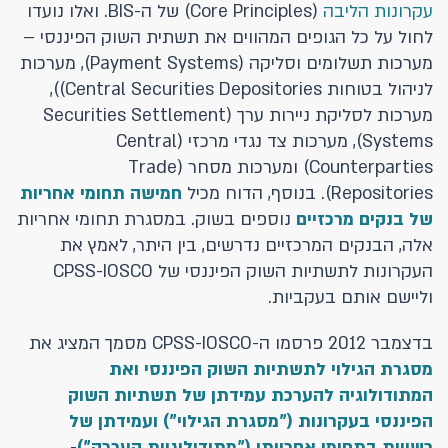
עקרונות הליבה
(Core Principles) של ה-BIS. ואלו נועדו
לחול על כל הגופים המהווים את תשתית השוק הפיננסי –
מערכות תשלומים וסליקה (Payment Systems), מערכות
לניהול בטוחות Central Securities Depositories)),
מערכות לסליקת ניירות ערך (Securities Settlement
Systems), מערכות צד נגדי מרכזי (Central
Counterparties) ומערכות מסחר (Trade
Repositories). בנוסף, הדוח מכיל
חמישה תחומי אחריות
של בנקים מרכזיים
נוספים בשוק. במסגרת תחומי אחריות
אלה, הבנקים המרכזיים נדרשים, בין היתר, לאמץ את
העקרונות לתשתיות השוק הפיננסי של CPSS-IOSCO
וליישם אותם בעקביות.
בדצמבר 2012 פרסמו ה-CPSS-IOSCO מסמך המציג את
מסגרת הגילוי לתשתיות השוק הפיננסי ואת
המתודולוגיה להערכת עמידתן של תשתיות השוק
הפיננסי בעקרונות ("מסגרת הגילוי") ועמידתן של
רשויות בתחומי אחריותן ("מתודולוגיית הערכה")
-