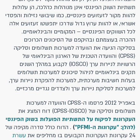
תשתיות השוק הפיננסי אינן מנוהלות כהלכה, הן עלולות
להוות מקור לזעזועים פיננסיים, כמו שיבושי נזילות והפסדי
אשראי, או להוות ערוץ גדול שדרכו יתפשטו זעזועים אלה
לכל השווקים הפיננסיים – המקומיים והבינלאומיים.
ההכרה בעוצמתם ובהיקפם של הסיכונים הכרוכים
בסליקה הניעה את הוועדה למערכות תשלומים וסליקה
(CPSS) והוועדה הטכנית של הארגון הבינלאומי של
הרשויות לניירות ערך (IOSCO) לקבוע במהלך השנים
תקנים בינלאומיים לניהול סיכונים למערכות תשלומים
בעלות חשיבות מערכתית, למערכות להפקדת ניירות ערך,
למערכות לסליקת ניירות ערך ולצדדים נגדיים מרכזיים.
באפריל 2012 פרסמו ה-CPSS והוועדה למערכות
תשלומים וסליקה של (CPSS-IOSCO) דוח המציג את
העקרונות לפיקוח על התשתיות הפועלות בשוק הפיננסי
(להלן: "עקרונות ה-
PFMI
"
)
. הדוח כולל סדרה מקיפה של
24 עקרונות העקרונות הקבועים בו מחליפים את
עשרת