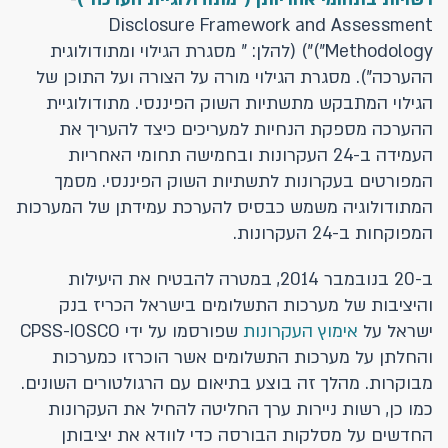
Disclosure Framework and Assessment
Methodology")") (להלן: " מסגרת הגילוי ומתודולוגית
ההערכה"). מסגרת הגילוי מורה על הצורה ועל התוכן של
הגילוי המתבקש מתשתיות השוק הפיננסי. מתודולוגיית
ההערכה מספקת הנחיות למעריכים כיצד להעריך את
העמידה ב-24 העקרונות ובחמישה תחומי האחריות
המפורטים בעקרונות לתשתיות השוק הפיננסי. מסמך
המתודולוגיה משמש כבסיס להערכת עמידתן של המערכות
המפוקחות ב-24 העקרונות.
ב-20 בנובמבר 2014, במטרה להבטיח את היעילות
והיציבות של מערכות התשלומים בישראל הכריז בנק
ישראל על
אימוץ העקרונות
שפורסמו על ידי CPSS-IOSCO
והחלתן על מערכות התשלומים אשר הוכרזו כמערכות
מבוקרות. מהלך זה בוצע בתיאום עם הרגולטורים השונים.
כמו כן, רשות ניירות ערך החליטה להחיל את העקרונות
החדשים על מסלקות הבורסה כדי לוודא את יציבותן