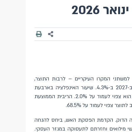
 2026
התחזית המקרו-כלכלית שחטיבת המחקר בבנק ישראל גיבשה בינואר 2026 בנוגע למשתני המקרו העיקריים – לרבות התוצר,
התוצר צמח להערכתנו ב-2.8% בשנת 2025, וצפוי לצמוח בשנת 2026 ב-5.2% וב-2027 ב-4.3%. שיעור האינפלציה בארבעת
הרבעונים הקרובים (המסתיימים ברבעון הרביעי של שנת 2026) צפוי לעמוד על 1.7%, ובמהלך שנת 2027 הוא צפוי לעמוד על 2.0%. הריבית הממוצעת
ודפי ביקוש ובשוק עבודה הדוק. הקדמת הפסקת האש, ביחס להנחה
לשחרור אנשי מילואים וחזרתם לתעסוקה במגזר העסקי.