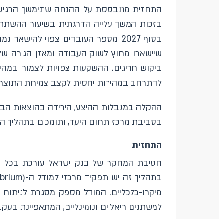
התחזית מתבססת על ההנחה שתימשך הרגיעה היח
בזכות המשך עלייה הדרגתית בשיעור ההשתתפ
בסוף 2027 מספר העובדים צפוי להי
שיישארו מחוץ לשוק העבודה ומאזן הגירה של
ביקוש חריגים. ההשקעות צפויות לצמוח במהי
להתרחב במהירות יחסית לקצב צמיחת התוצר, ולהערכתנו הירידה 
ההקלה במגבלות ההיצע, הירידה בהוצאות הביט
בסביבת מרכז תחום היעד, ותומכים בתהליך הורד
התחזית
חטיבת המחקר של בנק ישראל עורכת בכל רב
מיקרו-כלכליים. המודל מספק מסגרת לניתוח
למשתנים ריאליים ונומינליים, המתאפיינת בעקבי