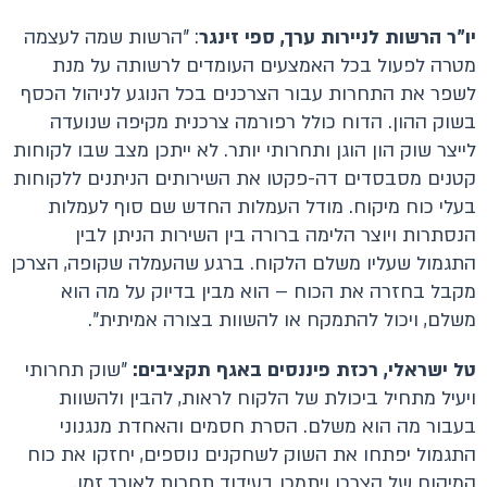
יו"ר הרשות לניירות ערך, ספי זינגר
: "הרשות שמה לעצמה
מטרה לפעול בכל האמצעים העומדים לרשותה על מנת
לשפר את התחרות עבור הצרכנים בכל הנוגע לניהול הכסף
בשוק ההון. הדוח כולל רפורמה צרכנית מקיפה שנועדה
לייצר שוק הון הוגן ותחרותי יותר. לא ייתכן מצב שבו לקוחות
קטנים מסבסדים דה-פקטו את השירותים הניתנים ללקוחות
בעלי כוח מיקוח. מודל העמלות החדש שם סוף לעמלות
הנסתרות ויוצר הלימה ברורה בין השירות הניתן לבין
התגמול שעליו משלם הלקוח. ברגע שהעמלה שקופה, הצרכן
מקבל בחזרה את הכוח – הוא מבין בדיוק על מה הוא
משלם, ויכול להתמקח או להשוות בצורה אמיתית".
טל ישראלי, רכזת פיננסים באגף תקציבים:
"שוק תחרותי
ויעיל מתחיל ביכולת של הלקוח לראות, להבין ולהשוות
בעבור מה הוא משלם. הסרת חסמים והאחדת מנגנוני
התגמול יפתחו את השוק לשחקנים נוספים, יחזקו את כוח
המיקוח של הצרכן ויתמכו בעידוד תחרות לאורך זמן.