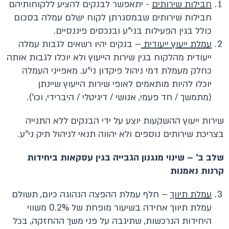
חבילות שירותים
- יתאפשר לבנקים להציע ללקוחותיהם
חבילות שירותים שבמסגרתן לקוח ישלם עמלה בסכום
כולל בגין הפעילות בני"ע ובנכסים פיננסיים.
עמלת ייעוץ ייעודית
– בנקים יהיו רשאים לגבות עמלה
ייעודית מהלקוח בגין שירות הייעוץ ולא יוכלו לגבות אותה
כחלק מעמלת דמי ניהול פיקדון ני"ע. מאפייני העמלה
יוכלו להיות מותאמים לאופי שירות הייעוץ שיינתן
(מתמשך / חד פעמי, אנושי / דיגיטלי / היברידי, וכו').
שירות ייעוץ ההשקעות יוצע על ידי הבנקים ללא התנייה
בצריכת שירותים נוספים ולא יהווה תנאי לניהול תיק ני"ע.
שלב ב' – שינוי מנגנון הגבייה בגין עסקאות ביחידות
קרנות נאמנות
עמלת תיווך
– חלף עמלת ההפצה הנהוגה כיום, תשולם
עמלת תיווך אחידה בשיעור מופחת של 0.2% משווי
היחידות הנרכשות, שתיגבה על פני משך ההחזקה, בכל