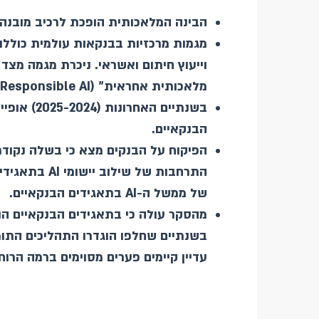
הבינה המלאכותית הופכת לרכיב מובנה 
מגמות מרכזיות בבנקאות עולמית כוללו
וייעוץ חיתום ואשראי. ניכרת מגמה מצד 
מלאכותית אחראית" (
Responsible AI
בשנתיים האחרונות (2025-2024) אופיינה המערכת הבנקאית בישראל בניצנים ראשונים של התנסויות ושילוב ראשוני של יישומי
הבנקאיים.
הפיקוח על הבנקים מצא כי בשלה נקוד
התרחבות של שילוב יישומי
AI
בתאגידים
של ממשל ה-
AI
בתאגידים הבנקאיים.
מהסקר עולה כי בתאגידים הבנקאיים הוגד
בשנתיים שחלפו הוגדרו התהליכים התומ
עדיין קיימים פערים מסוימים ברמה הר