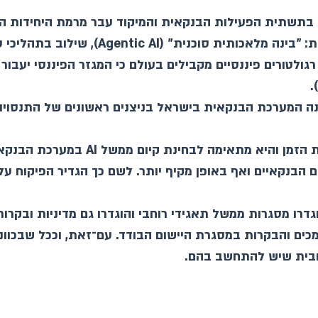
בתשתית הפעילות הבנקאית והמיקוד עבר מרמת היחידות הע
ת: "בינה מלאכותית סוכנית"
(Agentic AI)
, שילוב בתהליכי ט
רגולטורים פיננסיים מקבילים בעולם כי המגזר הפיננסי יעבור
).
ת הזמן והיא מתאימה לבחינת קיום ממשל
AI
במערכת הבנקאית
 הבנקאיים ואף באופן מקיף יותר. לשם כך הגדיר הפיקוח ע
רו מסגרות ממשל תאגידי רוחבי והוגדרו גם מדיניות ובקרות 
כים והבקרות במסגרת היישום הבודד. עם־זאת, וככל שבכוונ
וחבית שיש להתחשב בהם.