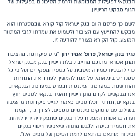
הבנקאי לפעילות המבוקשת ולרמת הסיכונים בפעילות של
הגוף מבקש הרישיון.
לשם כך פרסם היום בנק ישראל קול קורא שבמסגרתו הוא
מבקש להתייעץ עם הציבור ולשמוע את עמדתו לגבי המתווה
המוצע. קול הקורא מצורף להודעה זו.
נגיד בנק ישראל, פרופ' אמיר ירון
: "גיוס פיקדונות מהציבור
ומתן אשראי מתוכם מחייב קבלת רישיון בנק מבנק ישראל,
כדי להבטיח שמירה מיטבית על כספי המפקידים ועל פי כל
סטנדרט בינלאומי. על מנת להמשיך לעודד את התחרות
והחדשנות במערכת הפיננסית ובפרט במערכת הבנקאית,
אנו מבקשים לקדם מתן רישיון תאגיד בנקאי לגופים חוץ
בנקאיים, תחתיו יוכלו גופים כאמור לגייס פיקדונות מהציבור
בשילוב עם עיסוקים פיננסיים נוספים. לצורך כך, הקמנו
ועדה בראשות המפקח על הבנקים שתפקידיה יהיו לזהות
את חסמי הכניסה ולגבש מתווה שיאפשר רישוי בנקים
ופיקוח מותאם בהתאם לרמת הסיכון של גופים אלו".