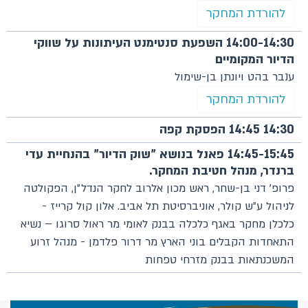
להורדת המחקר
14:00-14:30 השפעת סנטימנט העיתונות על שווקי
הדיור המקומיים
ענבר בהט ויונתן בן-שימול
להורדת המחקר
14:30 14:45 הפסקת קפה
14:45-15:45 פאנל בנושא "שוק הדיור" בהנחיית עדי
ברנדר, מנהל חטיבת המחקר.
פרופ׳ דני בן-שחר, ראש מכון אלרוב לחקר הנדל״ן, הפקולטה
לניהול ע״ש קולר, אוניברסיטת תל אביב. אלון קול קרייז -
כלכלן מחקר באגף כלכלה בבנק לאומי מר ראול סרוגו – נשיא
התאחדות הקבלים בוני הארץ מר דרור פלדמן - מנהל זרוע
המשכנתאות בבנק מזרחי טפחות