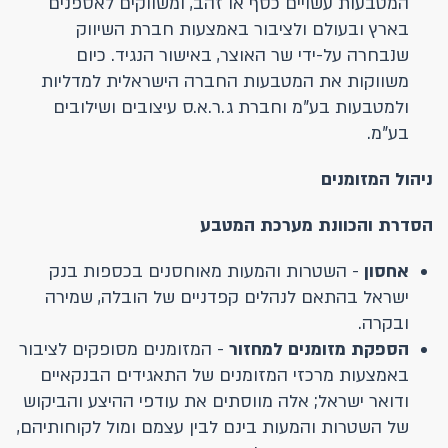
המטבעות עשויים כסף או זהב, ומשווקים לאספנים
בארץ ובעולם ולציבור באמצעות חברת השיווק
שנבחרה על-ידי שר האוצר, באישור הנגיד. כיום
משווקות את המטבעות החברה הישראלית למדליות
ולמטבעות בע"מ וחברת ג.ר.א.ס עיצובים ושילובים
בע"מ.
ניהול המזומנים
הסדרת והכוונת מערכת המטבע
אחסון
- השטרות והמעות מאוחסנים בכספות בנק
ישראל בהתאם לנהלים קפדניים של הובלה, שמירה
ובקרה.
הספקת מזומנים למחזור
- המזומנים מסופקים לציבור
באמצעות מרכזי המזומנים של התאגידים הבנקאיים
ודואר ישראל; אלה מווסתים את עודפי ההיצע והביקוש
של השטרות והמעות בינם לבין עצמם ומול לקוחותיהם,