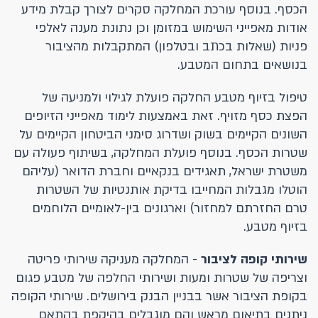
הכסף. בנוסף עורכת המחלקה סקרים לצורך קבלת מידע
אודות מאפייני השימוש במזומן וכן נתונת מענה לאלפי
פניות (שאלות בכתב ובטלפון) המתקבלות מהציבור
בנושאים בתחום המטבע.
טיפול בזיוף מטבע החלקה פועלת לגילוי ולמניעה של
הפצת כסף מזויף. זאת באמצעות לימוד מאפייני הזיופים
השונים הקיימים בשוק ושדרוג סימני הביטחון הקיימים על
שטרות הכסף. בנוסף פועלת המחלקה, בשיתוף פעולה עם
משטרת ישראל, תאגידים בנקאיים וחברת הדואר (עליהם
הוטלו מגבלות המחייבו בדיקת אותנטיות של השטרות
טרם החזרתם למחזור) וארגונים בין-לאומיים הלוחמים
בזיוף מטבע.
שירותי קופה לציבור
- המחלקה מעניקה שירותי פריטה
וצריפה של שטרות ומעות ושירותי החלפה של מטבע פגום
בקופת הציבור אשר בבניין הבנק בירושלים. שירותי הקופה
ניתנים בתיאום מראש והם מוגבלים בהיקפת בהתאם