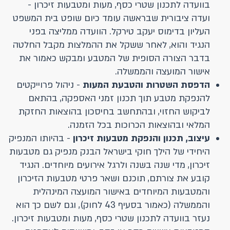
בוועדה לתכנון שטרי כסף, מעות ומטבעות זיכרון -
ועדה ציבורית שבראשה עומד כיום שופט בית המשפט
העליון בדימוס יעקב טירקל. הוועדה ממליצה בפני
הנגיד והוא, לאחר ששקל את ההמלצות מקבל החלטה
בדבר הצורה הסופית של המטבע ומבקש כאמור את
אישור המועצה והממשלה.
הדפסת השטרות והטבעת המעות
- ניהול פרוייקטים
להנפקת מטבע תוך תכנון זמני האספקה, בהתאם
לביקוש החזוי, ובהתחשב בחיסכון בהוצאות החזקת
המלאי ובהוצאות הכרוכות בכל הזמנה.
עיצוב, תכנון והנפקת מטבעות זיכרון
- בהיותו המנפיק
היחידי של הילך חוקי בישראל הבנק מנפיק גם מטבעות
זיכרון, מדי שנה בשנה ולרגל אירועים מיוחדים. הנגיד
קובע את צורתם, תוכנם ושאר פרטי מטבעות הזיכרון
והמטבעות המיוחדים באישור המועצה המינהלית
והממשלה (כאמור בסעיף 43 לחוק), וגם לשם כך הוא
נעזר בוועדה לתכנון שטרי כסף, מעות ומטבעות זיכרון.