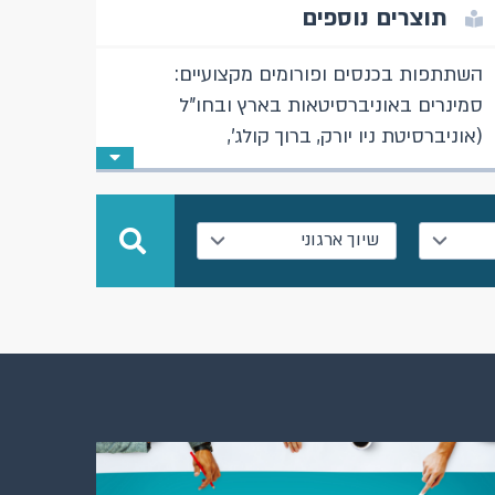
תוצרים נוספים
השתתפות בכנסים ופורומים מקצועיים:
סמינרים באוניברסיטאות בארץ ובחו"ל
(אוניברסיטת ניו יורק, ברוך קולג',
אוניברסיטת תל אביב, האוניברסיטה
העברית, אוניברסיטת בר אילן, אוניברסיטת
רייכמן, אוניברסיטת בן גוריון). תוכנית חוקרים
שיוך ארגוני
צעירים של האגודה האמריקאית לכלכלת
נדל"ן וכלכלה עירונית, כנס שנתי משותף של
האגודה האמריקאית לכלכלת נדל"ן וכלכלה
עירונית עם האגודה האסיאתית לכלכלת
נדל"ן בטוקיו (השתתפות וירטואלית), פוסטר
בבית ספר קיץ לתיאוריה כלכלית בגבעת רם,
כנס דוקטורנטים של אוניברסיטת וורוויק
(השתתפות וירטואלית).