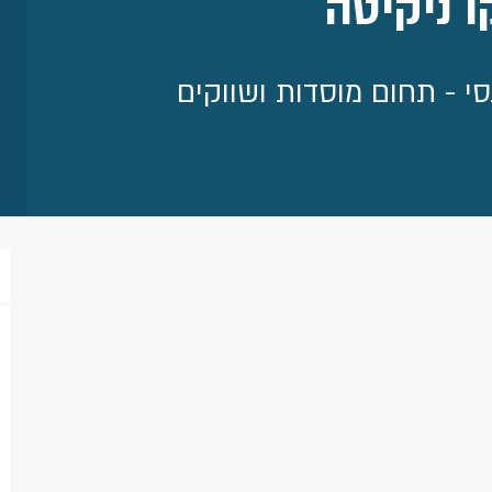
ו ניקיטה
סי - תחום מוסדות ושווקים