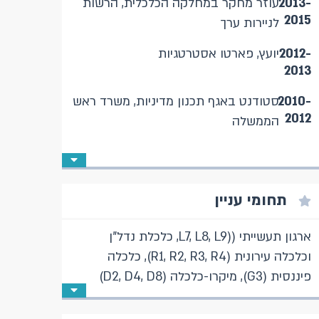
2013-
עוזר מחקר במחלקה הכלכלית, הרשות
2015
לניירות ערך
2012-
יועץ, פארטו אסטרטגיות
2013
2010-
סטודנט באגף תכנון מדיניות, משרד ראש
2012
הממשלה
תחומי עניין
ארגון תעשייתי ((L7, L8, L9, כלכלת נדל"ן
וכלכלה עירונית (R1, R2, R3, R4), כלכלה
פיננסית (G3), מיקרו-כלכלה (D2, D4, D8)