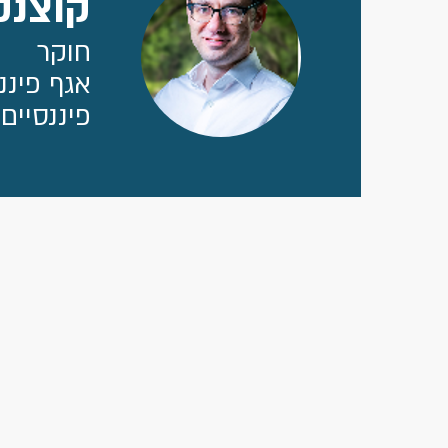
קוצנק
חוקר
אגף פיננ
פיננסיים