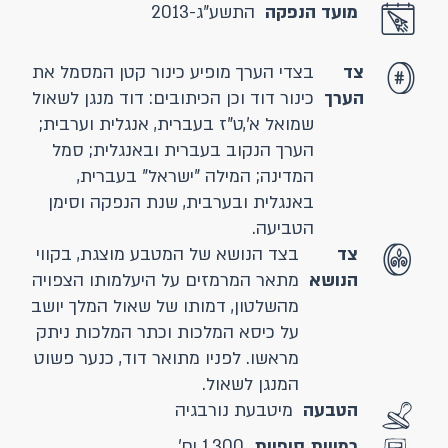
מועד הנפקה
התשע"ג-2013
צד
בצדי הערך מופיע כינור קטן המסמל את
הערך
כינור דוד וכן הכיתובים: דוד מנגן לשאול
שמואל א',ט"ז בעברית, אנגלית וערבית;
הערך הנקוב בעברית ובאנגלית; סמל
המדינה; המילה "ישראל" בעברית,
באנגלית ובערבית, שנת הנפקה וסימן
הטביעה.
צד
בצד הנושא של המטבע מוצגת, בקווי
הנושא
מתאר המרמזים על היעלמותו הצפויה
מהשלטון, דמותו של שאול המלך יושב
על כיסא המלכות וכתר המלכות ניתק
מראשו. לפניו מתואר דוד, כנער פשוט
המנגן לשאול.
הטבעה
מיטבעת נורבגיה
כמויות סופיות
1,300 יח'