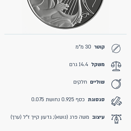
קוטר
30 מ"מ
משקל
14.4 גרם
שוליים
חלקים
סגסוגת
כסף 0.925 נחושת 0.075
עיצוב
משה פרג (נושא); גדעון קייך ז"ל (ערך)