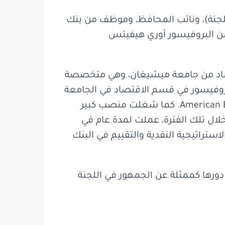
افظ (رئيس اللجنة)، ونائب المحافظ، وموظف من بنك
من البروفيسور أوري هيفيتس
اقتصاد من جامعة ميشيغان، وهي متخصصة
روفيسور في قسم الاقتصاد في الجامعة
العبرية منذ عام 2018، وهي أيضاً محررة في المجلة الاقتصادية American Economic Journal: Economic Policy. كما شغلت منصب كبير
ين في قسم التحليل المالي في مجلس الاحتياطي الفيدرالي من عام 2011 إلى عام 2018، وخلال تلك الفترة، عملت لمدة عام في
 ذلك مستشارةً لقسم الاستراتيجية النقدية والتقييم في البنك
 دورها كممثلة عن الجمهور في اللجنة