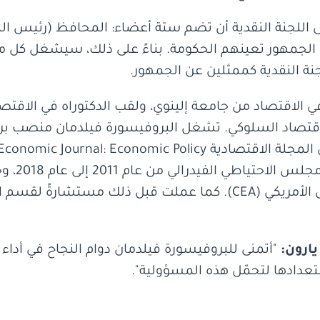
 بنك إسرائيل (2010)، يجب على اللجنة النقدية أن تضم ستة أعضاء: المح
ن الجمهور تعينهم الحكومة. بناءً على ذلك، سيشغل كل 
ة النقدية كممثلين عن الجمهور.
في الاقتصاد من جامعة إلينوي، ولقب الدكتوراه في ال
اقتصاد السلوكي. تشغل البروفيسورة فيلدمان منصب ب
الاقتصادي
مجلس المستشارين الاقتصاديين للرئيس الأمريكي (CEA). كما عملت قبل
ارون:
"أتمنى للبروفيسورة فيلدمان دوام النجاح في أداء
تعدادها لتحمّل هذه المسؤولية".