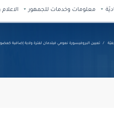
يّة
معلومات وخدمات للجمهور
الاعلام
يّة
تعيين البروفيسورة نعومي فيلدمان لفترة ولاية إضافية كعضو ف