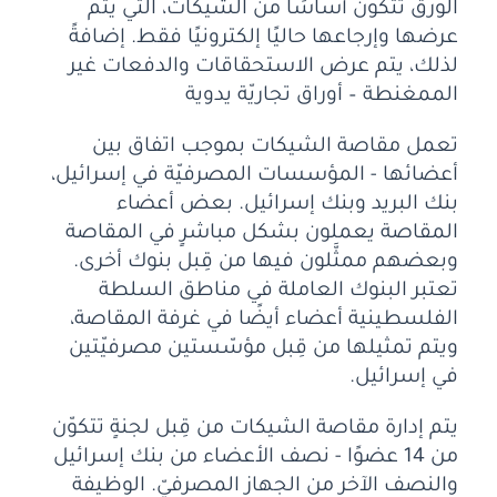
الورق تتكون أساسًا من الشيكات، التي يتم
عرضها وإرجاعها حاليًا إلكترونيًا فقط. إضافةً
لذلك، يتم عرض الاستحقاقات والدفعات غير
الممغنطة – أوراق تجاريّة يدوية
تعمل مقاصة الشيكات بموجب اتفاق بين
أعضائها - المؤسسات المصرفيّة في إسرائيل،
بنك البريد وبنك إسرائيل. بعض أعضاء
المقاصة يعملون بشكل مباشرٍ في المقاصة
وبعضهم ممثَّلون فيها من قِبل بنوك أخرى.
تعتبر البنوك العاملة في مناطق السلطة
الفلسطينية أعضاء أيضًا في غرفة المقاصة،
ويتم تمثيلها من قِبل مؤسّستين مصرفيّتين
في إسرائيل.
يتم إدارة مقاصة الشيكات من قِبل لجنةٍ تتكوّن
من 14 عضوًا - نصف الأعضاء من بنك إسرائيل
والنصف الآخر من الجهاز المصرفيّ. الوظيفة